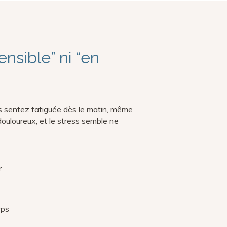
ensible” ni “en
vous sentez fatiguée dès le matin, même
douloureux, et le stress semble ne
r
rps